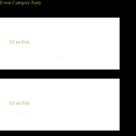
Event Category
Party
Party
DJ im Pub
Eintritt frei
Administrator
Freitag 11. Juli 2025
Party
DJ im Pub
Eintritt frei
Administrator
Freitag 11. Juli 2025