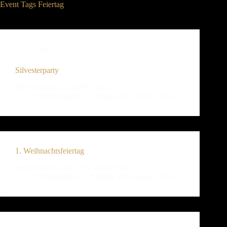
Event Tags
Feiertag
Party
Silvesterparty
Silvesterparty – Eintritt 10 EUR
Administrator
Montag 28. Oktober 2024
1. Weihnachtsfeiertag
geöffnet ab 19.00 Uhr – Eintritt frei
Administrator
Montag 28. Oktober 2024