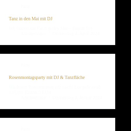
Party
Tanz in den Mai mit DJ
Wir tanzen mit Euch in den Mai – Eintritt frei
Administrator
Donnerstag 4. April 2024
Party
Rosenmontagsparty mit DJ & Tanzfläche
Wir feiern Rosenmontag mit Euch! Los geht es ab
13 Uhr! Eintritt 5 EUR
Administrator
Donnerstag 4. Januar 2024
Party