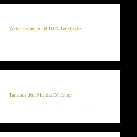
Party
Weiberfastnacht mit DJ & Tanzfläche
Wir feiern Weiberfastnacht mit Euch! Los geht es ab
19 Uhr! Eintritt 5 EUR
Administrator
Dienstag 4. Februar 2025
Party
Tanz aus dem Mai mit DJ Jonny
Wir tanzen mit Euch aus dem Mai – Eintritt frei
Administrator
Donnerstag 4. April 2024