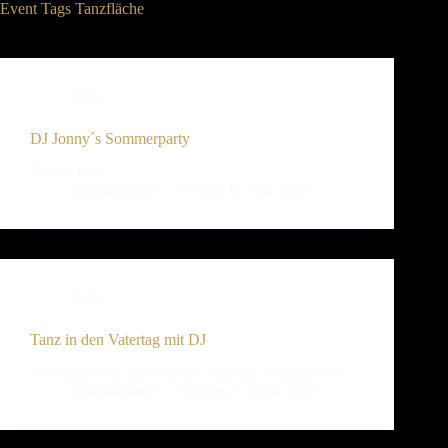
Event Tags
Tanzfläche
Party
DJ Jonny´s Sommerparty
Eintritt frei
Administrator
Freitag 11. Juli 2025
Party
Tanz in den Vatertag mit DJ
Wir tanzen mit Euch in den Vatertag – Eintritt frei
Administrator
Montag 7. April 2025